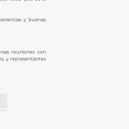
periencias y buenas
ersas reuniones con
es, y representantes
es en el Concurso 398