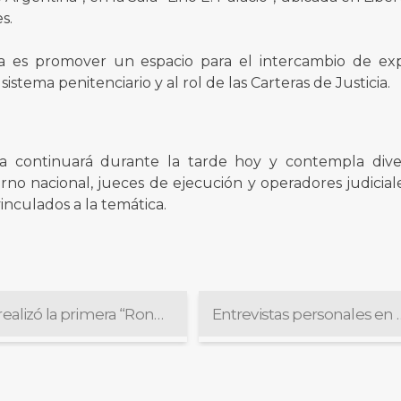
s.
sita es promover un espacio para el intercambio de ex
sistema penitenciario y al rol de las Carteras de Justicia.
ta continuará durante la tarde hoy y contempla div
rno nacional, jueces de ejecución y operadores judicial
inculados a la temática.
Se realizó la primera “Ronda de exposiciones sobre la participación de la mujer en la integración de ternas para magistrados”
Entrevistas personal