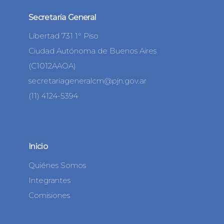
Secretaría General
Libertad 731 1° Piso
Ciudad Autónoma de Buenos Aires
(C1012AAOA)
secretariageneralcm@pjn.gov.ar
(11) 4124-5394
Inicio
Quiénes Somos
Integrantes
Comisiones