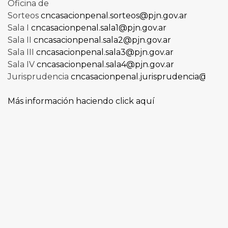
Oficina de
Sorteos
cncasacionpenal.sorteos@pjn.gov.ar
Sala I
cncasacionpenal.sala1@pjn.gov.ar
Sala II
cncasacionpenal.sala2@pjn.gov.ar
Sala III
cncasacionpenal.sala3@pjn.gov.ar
Sala IV
cncasacionpenal.sala4@pjn.gov.ar
Jurisprudencia
cncasacionpenal.jurisprudencia@pjn.g
Más información haciendo click aquí