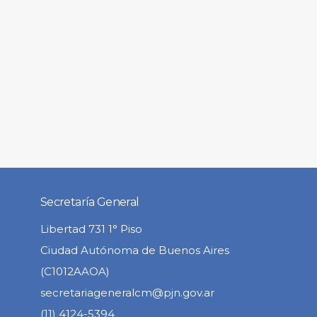
Secretaría General
Libertad 731 1° Piso
Ciudad Autónoma de Buenos Aires
(C1012AAOA)
secretariageneralcm@pjn.gov.ar
(11) 4124-5394