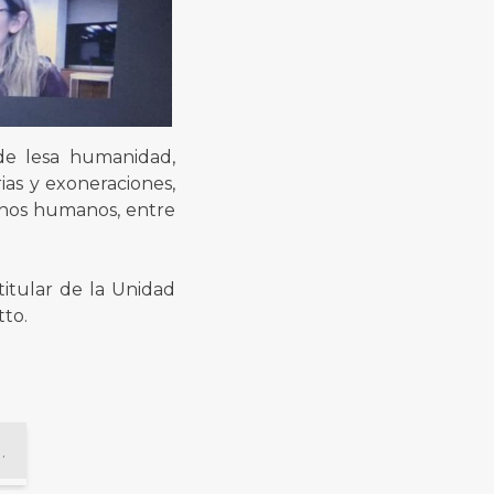
 de lesa humanidad,
ias y exoneraciones,
chos humanos, entre
titular de la Unidad
tto.
nistración y Financiera