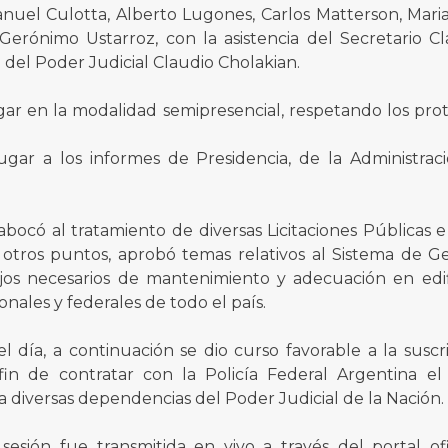
nuel Culotta, Alberto Lugones, Carlos Matterson, Mari
y Gerónimo Ustarroz, con la asistencia del Secretario C
del Poder Judicial Claudio Cholakian.
ar en la modalidad semipresencial, respetando los prot
ugar a los informes de Presidencia, de la Administrac
bocó al tratamiento de diversas Licitaciones Públicas e
 otros puntos, aprobó temas relativos al Sistema de Ges
ajos necesarios de mantenimiento y adecuación en edif
onales y federales de todo el país.
l día, a continuación se dio curso favorable a la susc
 fin de contratar con la Policía Federal Argentina el 
 a diversas dependencias del Poder Judicial de la Nación.
sesión fue transmitida en vivo a través del portal of