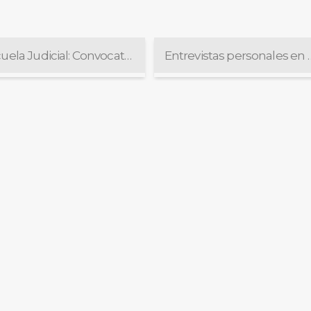
Escuela Judicial: Convocatoria a docentes y asesores/as pedagógicos/as para PROFAMAG
Entrevistas personal