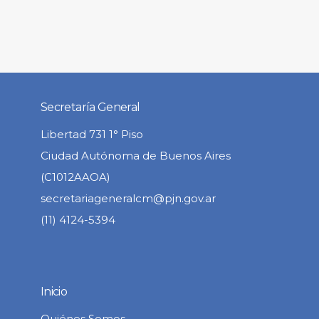
Secretaría General
Libertad 731 1° Piso
Ciudad Autónoma de Buenos Aires
(C1012AAOA)
secretariageneralcm@pjn.gov.ar
(11) 4124-5394
Inicio
Quiénes Somos