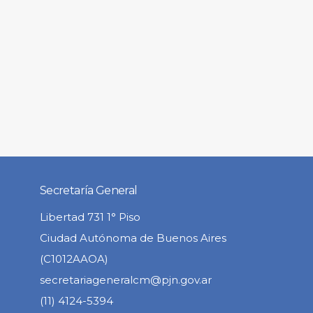
Secretaría General
Libertad 731 1° Piso
Ciudad Autónoma de Buenos Aires
(C1012AAOA)
secretariageneralcm@pjn.gov.ar
(11) 4124-5394