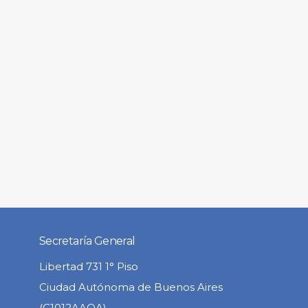
Secretaría General
Libertad 731 1° Piso
Ciudad Autónoma de Buenos Aires
(C1012AAOA)