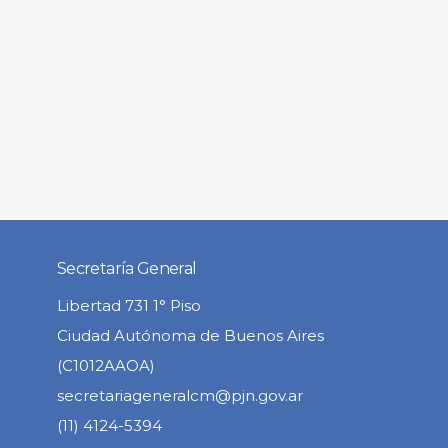
Secretaría General
Libertad 731 1° Piso
Ciudad Autónoma de Buenos Aires
(C1012AAOA)
secretariageneralcm@pjn.gov.ar
(11) 4124-5394