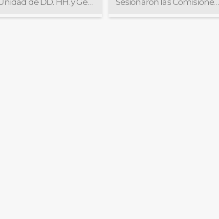
La Unidad de DD. HH. y Género asistió al concurso “La Ciudad se retrata: historia de mujeres y diversidades”
Sesionaron las Comisiones de Selección y de Acu