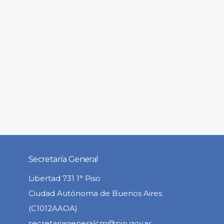
Secretaría General
Libertad 731 1° Piso
Ciudad Autónoma de Buenos Aires
(C1012AAOA)
secretariageneralcm@pjn.gov.ar