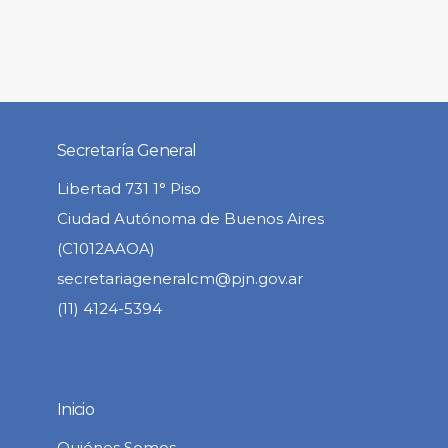
Secretaría General
Libertad 731 1° Piso
Ciudad Autónoma de Buenos Aires
(C1012AAOA)
secretariageneralcm@pjn.gov.ar
(11) 4124-5394
Inicio
Quiénes Somos