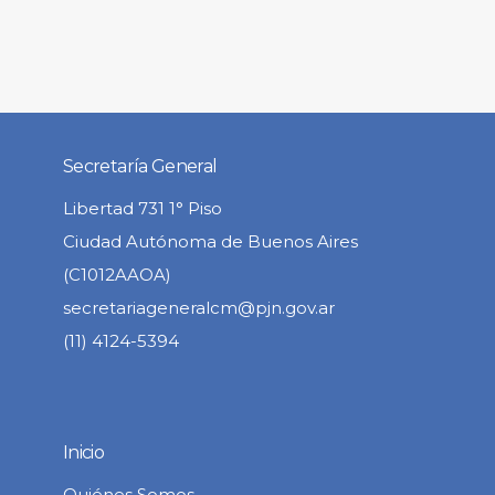
Secretaría General
Libertad 731 1° Piso
Ciudad Autónoma de Buenos Aires
(C1012AAOA)
secretariageneralcm@pjn.gov.ar
(11) 4124-5394
Inicio
Quiénes Somos