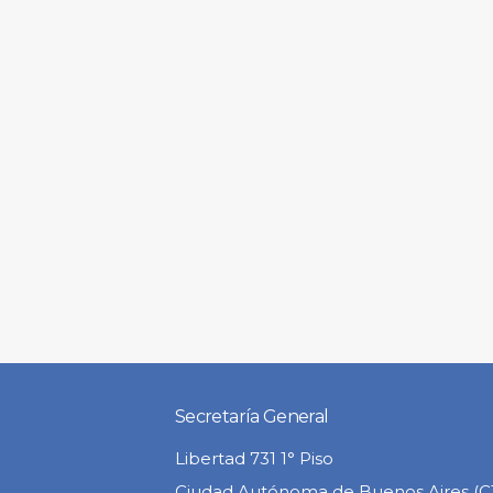
Secretaría General
Libertad 731 1° Piso
Ciudad Autónoma de Buenos Aires (