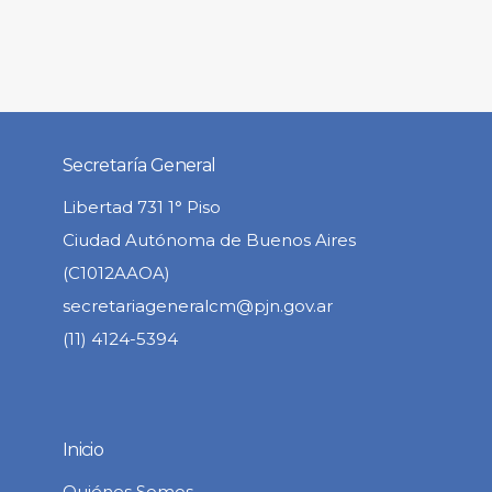
Secretaría General
Libertad 731 1° Piso
Ciudad Autónoma de Buenos Aires
(C1012AAOA)
secretariageneralcm@pjn.gov.ar
(11) 4124-5394
Inicio
Quiénes Somos