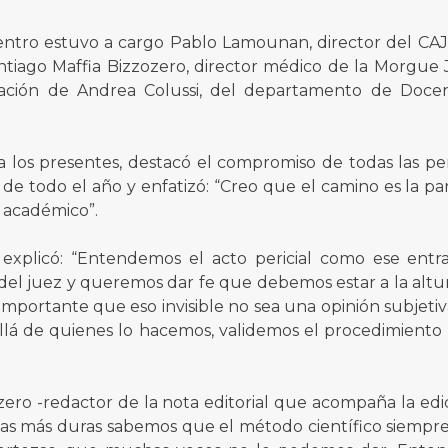
ntro estuvo a cargo Pablo Lamounan, director del CAJF
tiago Maffia Bizzozero, director médico de la Morgue Ju
ación de Andrea Colussi, del departamento de Docenc
 los presentes, destacó el compromiso de todas las pe
o de todo el año y enfatizó: “Creo que el camino es la par
o académico”.
i explicó: “Entendemos el acto pericial como ese entr
 del juez y queremos dar fe que debemos estar a la altur
mportante que eso invisible no sea una opinión subjetiva
allá de quienes lo hacemos, validemos el procedimiento
zero -redactor de la nota editorial que acompaña la edic
as más duras sabemos que el método científico siempre