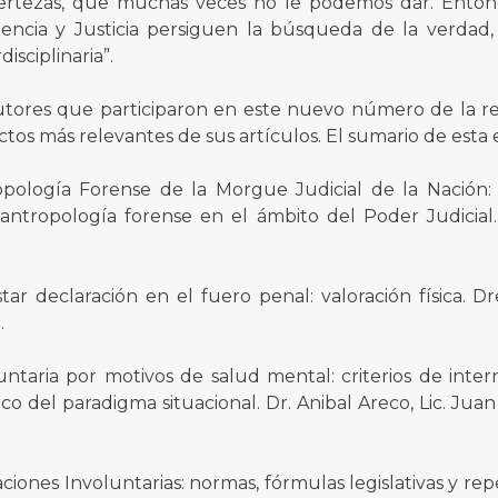
 certezas, que muchas veces no le podemos dar. Entonc
iencia y Justicia persiguen la búsqueda de la verdad
isciplinaria”.
utores que participaron en este nuevo número de la re
ctos más relevantes de sus artículos. El sumario de esta 
opología Forense de la Morgue Judicial de la Nación: 
 antropología forense en el ámbito del Poder Judicial.
tar declaración en el fuero penal: valoración física. D
.
untaria por motivos de salud mental: criterios de intern
co del paradigma situacional. Dr. Anibal Areco, Lic. Jua
aciones Involuntarias: normas, fórmulas legislativas y r