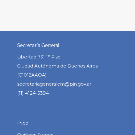
Secretaría General
Libertad 731 1° Piso
Ciudad Autónoma de Buenos Aires
(C1012AAOA)
secretariageneralcm@pjn.gov.ar
(11) 4124-5394
Inicio
Quiénes Somos