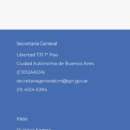
Secretaría General
Libertad 731 1° Piso
Ciudad Autónoma de Buenos Aires
(C1012AAOA)
secretariageneralcm@pjn.gov.ar
(11) 4124-5394
Inicio
Quiénes Somos