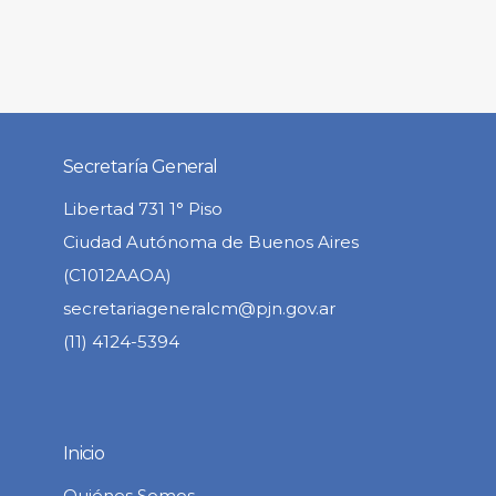
Secretaría General
Libertad 731 1° Piso
Ciudad Autónoma de Buenos Aires
(C1012AAOA)
secretariageneralcm@pjn.gov.ar
(11) 4124-5394
Inicio
Quiénes Somos