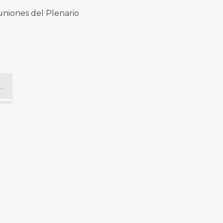
euniones del Plenario
nte la Cámara Nacional de Apelaciones en lo Civil