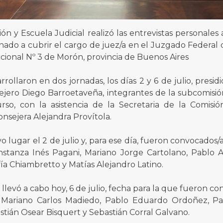
ón y Escuela Judicial realizó las entrevistas personales
nado a cubrir el cargo de juez/a en el Juzgado Federal 
ccional Nº 3 de Morón, provincia de Buenos Aires
rrollaron en dos jornadas, los días 2 y 6 de julio, presid
sejero Diego Barroetaveña, integrantes de la subcomisi
rso, con la asistencia de la Secretaria de la Comisió
onsejera Alejandra Provítola.
 lugar el 2 de julio y, para ese día, fueron convocados/a
nstanza Inés Pagani, Mariano Jorge Cartolano, Pablo A
ofía Chiambretto y Matías Alejandro Latino.
llevó a cabo hoy, 6 de julio, fecha para la que fueron c
, Mariano Carlos Madiedo, Pablo Eduardo Ordoñez, Pa
stián Osear Bisquert y Sebastián Corral Galvano.