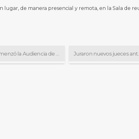
on lugar, de manera presencial y remota, en la Sala de r
Comenzó la Audiencia de debate en la causa seguida contra Alfredo López ante el Jurado de Enjuiciamiento
Juraron nuevos jueces a