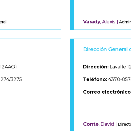
Varady
, Alexis |
eral
Admin
Dirección General 
1012AAO)
Dirección:
Lavalle 
3274/3275
Teléfono:
4370-057
Correo electrónico
Conte
, David |
Direct