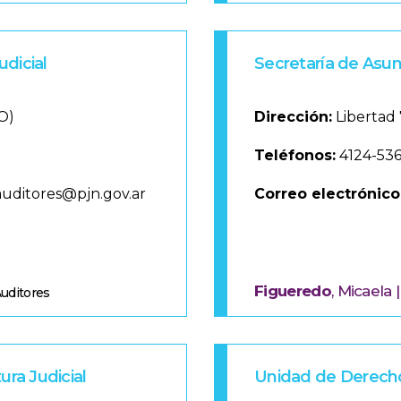
dicial
Secretaría de Asun
AO)
Dirección:
Libertad 
Teléfonos:
4124-53
uditores@pjn.gov.ar
Correo electrónico
Figueredo
, Micaela 
Auditores
ura Judicial
Unidad de Derech