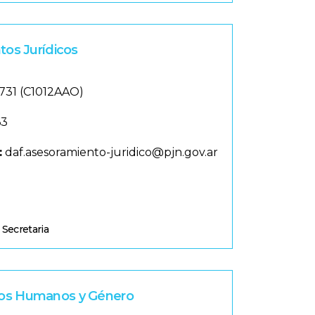
tos Jurídicos
731 (C1012AAO)
63
:
daf.asesoramiento-juridico@pjn.gov.ar
|
Secretaria
os Humanos y Género