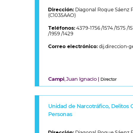
Dirección:
Diagonal Roque Sáenz Pe
(C1035AAO)
Teléfonos:
4379-1756 /1574 /1575 /15
/1959 /1429
Correo electrónico:
dij.direccion-
Campi
, Juan Ignacio |
Director
Unidad de Narcotráfico, Delitos 
Personas
Dirección:
Diagonal Roque Sáenz Pe