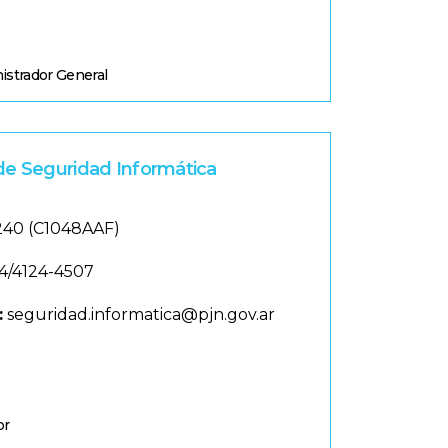
istrador General
de Seguridad Informática
1240 (C1048AAF)
4/4124-4507
:
seguridad.informatica@pjn.gov.ar
or