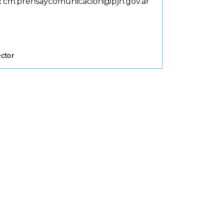
:
cm.prensaycomunicacion@pjn.gov.ar
ector