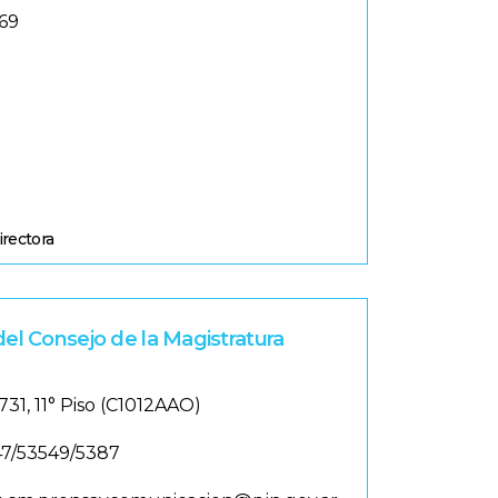
69
irectora
del Consejo de la Magistratura
731, 11° Piso (C1012AAO)
7/53549/5387