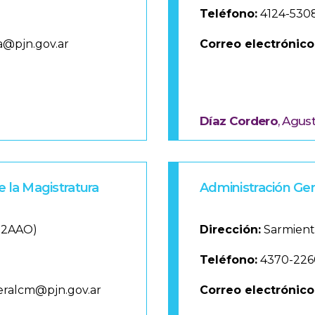
Teléfono:
4124-530
a@pjn.gov.ar
Correo electrónico
Díaz Cordero
, Agus
e la Magistratura
Administración Gen
012AAO)
Dirección:
Sarmient
Teléfono:
4370-226
eralcm@pjn.gov.ar
Correo electrónico