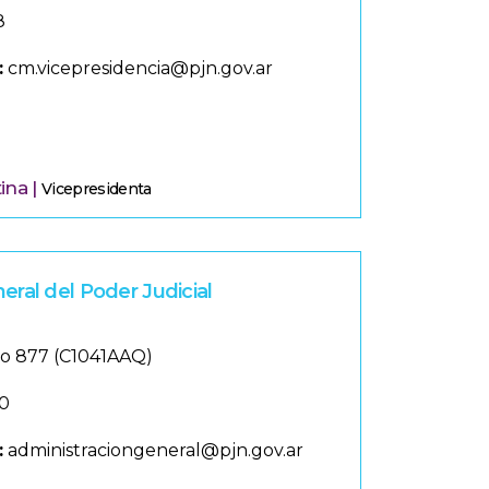
8
:
cm.vicepresidencia@pjn.gov.ar
tina |
Vicepresidenta
eral del Poder Judicial
o 877 (C1041AAQ)
0
:
administraciongeneral@pjn.gov.ar