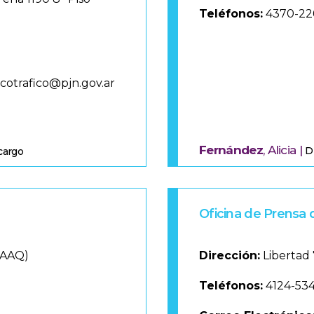
Teléfonos:
4370-22
cotrafico@pjn.gov.ar
Fernández
, Alicia |
D
 cargo
Oficina de Prensa 
1AAQ)
Dirección:
Libertad 
Teléfonos:
4124-534