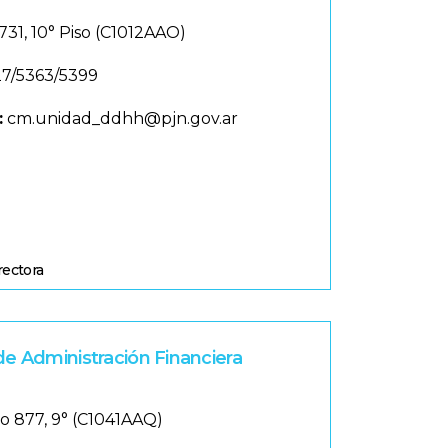
731, 10° Piso (C1012AAO)
7/5363/5399
:
cm.unidad_ddhh@pjn.gov.ar
rectora
de Administración Financiera
o 877, 9° (C1041AAQ)