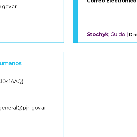
Correo Electrónico
.gov.ar
Stochyk
, Guido |
Dir
 Humanos
(C1041AAQ)
general@pjn.gov.ar