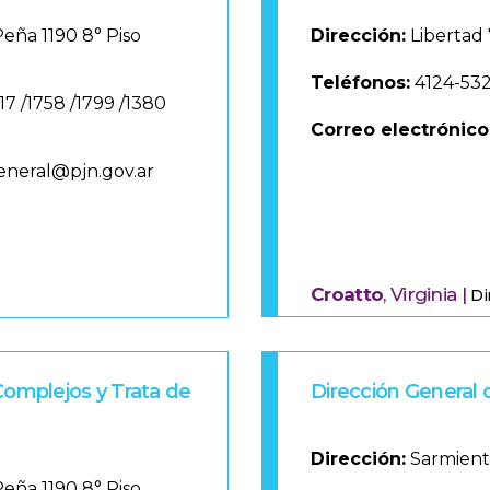
ña 1190 8° Piso
Dirección:
Libertad 
Teléfonos:
4124-532
17 /1758 /1799 /1380
Correo electrónico
general@pjn.gov.ar
Croatto
, Virginia |
Di
Complejos y Trata de
Dirección General 
Dirección:
Sarmient
ña 1190 8° Piso