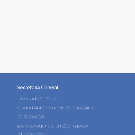
Secretaría General
Libertad 731 1° Piso
Ciudad Autónoma de Buenos Aires
(C1012AAOA)
secretariageneralcm@pjn.gov.ar
(11) 4124-5394