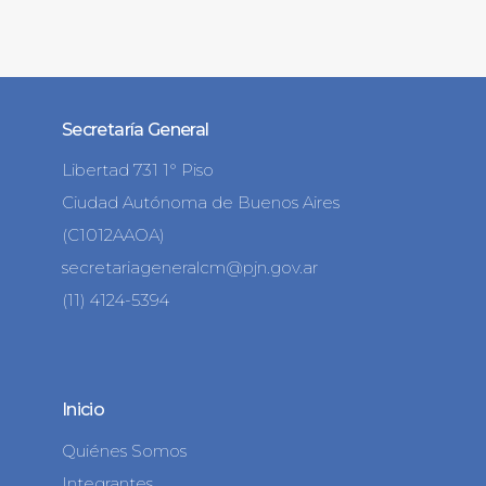
Secretaría General
Libertad 731 1° Piso
Ciudad Autónoma de Buenos Aires
(C1012AAOA)
secretariageneralcm@pjn.gov.ar
(11) 4124-5394
Inicio
Quiénes Somos
Integrantes