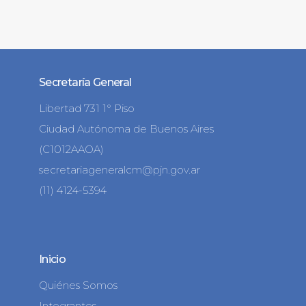
Secretaría General
Libertad 731 1° Piso
Ciudad Autónoma de Buenos Aires
(C1012AAOA)
secretariageneralcm@pjn.gov.ar
(11) 4124-5394
Inicio
Quiénes Somos
Integrantes