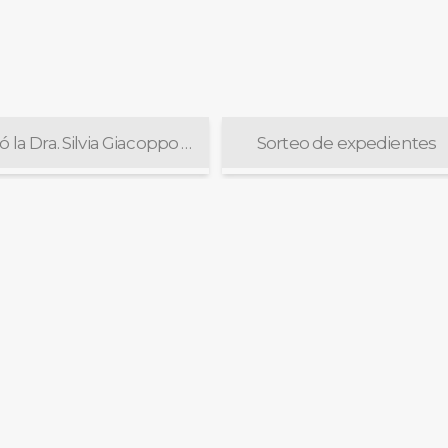
Juró la Dra. Silvia Giacoppo como integrante del Consejo de la Magistratura Nacional
Sorteo de expedientes