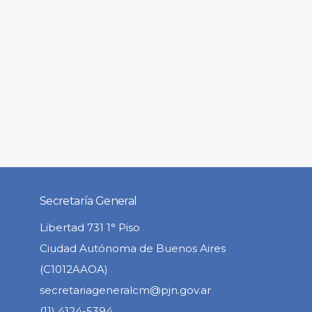
Secretaría General
Libertad 731 1° Piso
Ciudad Autónoma de Buenos Aires
(C1012AAOA)
secretariageneralcm@pjn.gov.ar
(11) 4124-5394