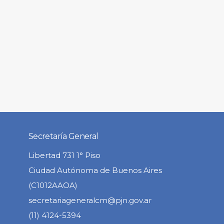
Secretaría General
Libertad 731 1° Piso
Ciudad Autónoma de Buenos Aires
(C1012AAOA)
secretariageneralcm@pjn.gov.ar
(11) 4124-5394