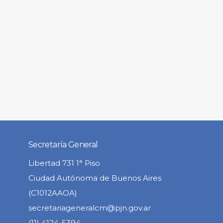
Secretaría General
Libertad 731 1° Piso
Ciudad Autónoma de Buenos Aires
(C1012AAOA)
secretariageneralcm@pjn.gov.ar
(11) 4124-5394