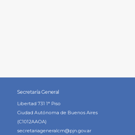
Secretaría General
Libertad 731 1° Piso
Ciudad Autónoma de Buenos Aires
(C1012AAOA)
secretariageneralcm@pjn.gov.ar