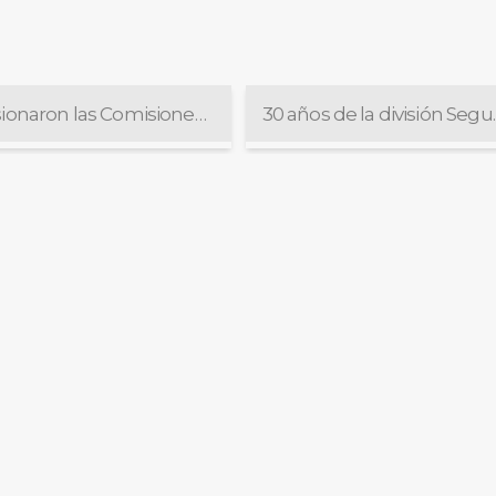
Sesionaron las Comisiones de Selección y de Administración
30 años de la divisió