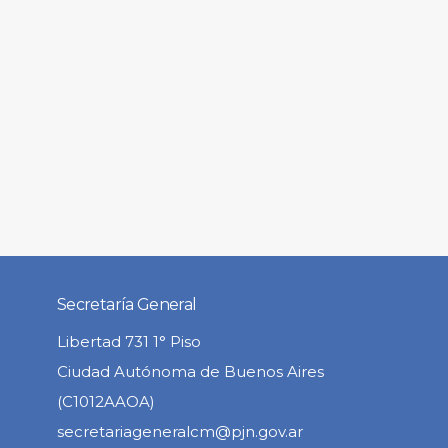
Secretaría General
Libertad 731 1° Piso
Ciudad Autónoma de Buenos Aires
(C1012AAOA)
secretariageneralcm@pjn.gov.ar