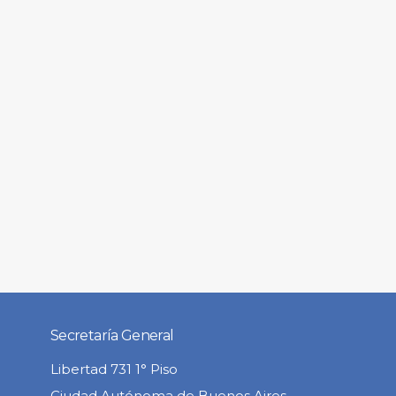
Secretaría General
Libertad 731 1° Piso
Ciudad Autónoma de Buenos Aires