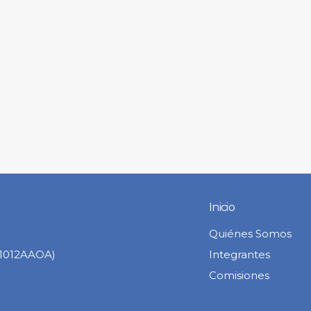
Inicio
Quiénes Somos
C1012AAOA)
Integrantes
Comisiones