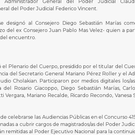
l Administrador General del Poder Judicial Clau
ral del Poder Judicial Federico Vincent.
se designó al Consejero Diego Sebastián Marías com
zo del ex Consejero Juan Pablo Mas Velez- quien a pa
del encuentro.
 el Plenario del Cuerpo, presidido por el titular del Cu
ncia del Secretario General Mariano Pérez Roller y el A
udio Cholakian. Participaron por medios digitales los/a
ia del Rosario Giacoppo, Diego Sebastián Marías, Carl
tti Vergara, Mariano Recalde, Ricardo Recondo, Vanesa Si
de celebrarse las Audiencias Públicas en el Concurso 415
nadas a cubrir cargos de magistrados/as del Poder Judici
án remitidas al Poder Ejecutivo Nacional para la continui