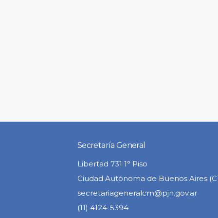
Secretaría General
Libertad 731 1° Piso
Ciudad Autónoma de Buenos Aires (
secretariageneralcm@pjn.gov.ar
(11) 4124-5394