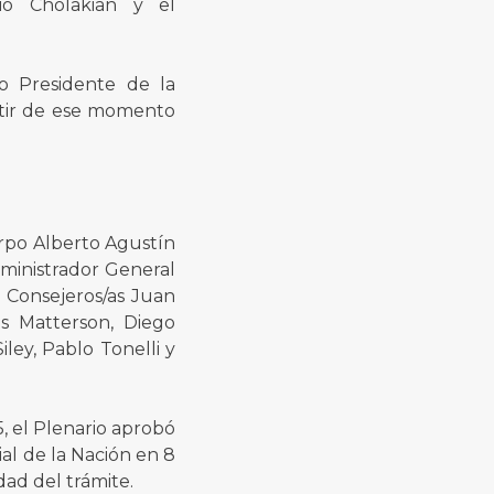
dio Cholakian y el
o Presidente de la
rtir de ese momento
erpo Alberto Agustín
dministrador General
s Consejeros/as Juan
os Matterson, Diego
ley, Pablo Tonelli y
, el Plenario aprobó
al de la Nación en 8
dad del trámite.