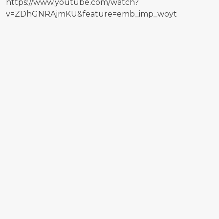
https://www.youtube.com/watch?
v=ZDhGNRAjmKU&feature=emb_imp_woyt