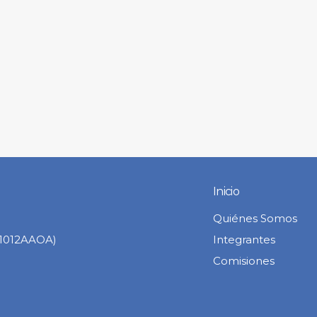
Inicio
Quiénes Somos
C1012AAOA)
Integrantes
Comisiones