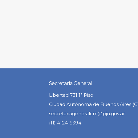
Secretaría General
Libertad 731 1° Piso
Ciudad Autónoma de Buenos Aires (
secretariageneralcm@pjn.gov.ar
(11) 4124-5394