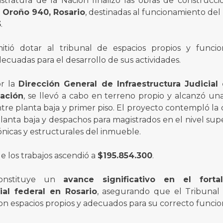
stratura de la Nación finalizó las obras de construcci
. Oroño 940, Rosario
, destinadas al funcionamiento del
3
.
itió dotar al tribunal de espacios propios y funcio
decuadas para el desarrollo de sus actividades.
or la
Dirección General de Infraestructura Judicial
Nación
, se llevó a cabo en terreno propio y alcanzó una
entre planta baja y primer piso. El proyecto contempló la
lanta baja y despachos para magistrados en el nivel supe
nicas y estructurales del inmueble.
e los trabajos ascendió a
$195.854.300
.
constituye un
avance significativo en el forta
cial federal en Rosario
, asegurando que el Tribunal 
on espacios propios y adecuados para su correcto funci