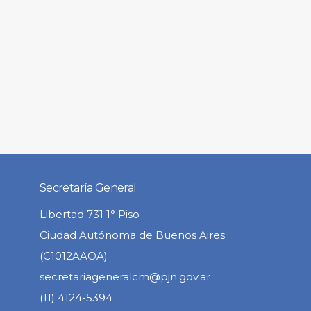
Secretaría General
Libertad 731 1° Piso
Ciudad Autónoma de Buenos Aires
(C1012AAOA)
secretariageneralcm@pjn.gov.ar
(11) 4124-5394